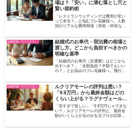
を見抜くのは不可能なため、最初から
場は？「安い」に潜む落とし穴と
「最低価格保証」のあるトキハナなどの
賢い節約術
賢い予約サイトを利用して値上がりを完
全に防ぐ方法を解説します。
「レストランウェディングは費用が安い
って本当？」と悩むプレ花嫁様へ。人数
別のリアルな費用相場（30名・60名な
ど）と、ホテルやゲストハウスと比較し
て安くなる理由を元式場支配人が徹底解
説。しかし、注意しないと「設備費」や
結婚式のお車代・宿泊費の相場と
結婚準備・ライフスタイル
「高額な持ち込み料」で予算オーバーす
渡し方。どこから負担すべきかの
る危険も！絶対に損をしない賢い予約サ
明確な基準
イトの使い分けを公開します。
「結婚式のお車代（交通費）はどこから
出すべき？」「全額負担？半額でもいい
の？」とお悩みのプレ花嫁様へ。飛行機
や新幹線の距離別の相場と、負担のボー
ダーラインを元式場支配人が徹底解説。
お車代の出費が大きくても、全体の予算
ルクリアモーレの評判は悪い？
結婚準備・ライフスタイル
を大幅に抑えられる「ルクリアモーレ」
「9.9万円」から最終金額はどの
や「結婚スタイルマガジン」の賢い活用
くらい上がる？ラグナヴェールと
術もご紹介します。
の違いを元プロが徹底暴露
「安すぎて怪しい」「9.9万円じゃできな
い？」ルクリアモーレの評判と、最終金
額がいくら上がるのかを元プロが試算。
ラグナヴェールと同じ会場が半額以下に
なる理由と、最大132万円OFFのキャンペ
ーン情報も解説します。