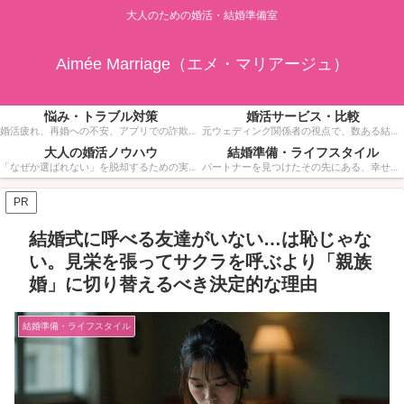
大人のための婚活・結婚準備室
Aimée Marriage（エメ・マリアージュ）
悩み・トラブル対策
婚活サービス・比較
婚活疲れ、再婚への不安、アプリでの詐欺被害、金銭感覚の不一致など。誰にも相談できない婚活の深い悩みに寄り添い、具体的な解決策を提示します。一人で抱え込まず、リスクを回避しながら幸せなゴールを目指すための安全ガイドです。
元ウェディング関係者の視点で、数ある結婚相談所やマッチングアプリの中から「30代・40代が本当に成果を出せるサービス」だけを厳選してレビュー。成婚率、料金の透明性、サポートの質などを徹底比較し、あなたに最適な”戦う場所”選びをサポートします。
大人の婚活ノウハウ
結婚準備・ライフスタイル
「なぜか選ばれない」を脱却するための実践的ノウハウ集。お見合いでの服装・マナーから、相手の心を開く会話術、成婚できるマインドセットまで。若さだけではない、大人の品格と魅力を武器にして「次につながる」婚活を実現しましょう。
パートナーを見つけたその先にある、幸せな未来のために。フォトウェディング（ナシ婚）のスタジオ選びや、少人数結婚式の活用法、指輪選びなど、大人のカップルにふさわしい上質なライフスタイル情報を発信します。
PR
結婚式に呼べる友達がいない…は恥じゃな
い。見栄を張ってサクラを呼ぶより「親族
婚」に切り替えるべき決定的な理由
結婚準備・ライフスタイル