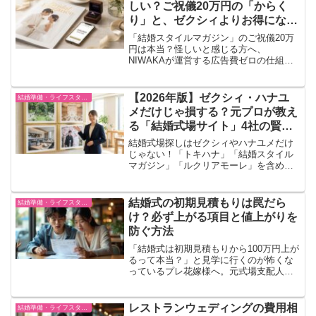
しい？ご祝儀20万円の「からく
り」と、ゼクシィよりお得になる
条件を徹底解説
「結婚スタイルマガジン」のご祝儀20万
円は本当？怪しいと感じる方へ、
NIWAKAが運営する広告費ゼロの仕組み
を解説。ゼクシィやハナユメと比較した
メリット・デメリット、実際に利用した
人の評判や元プロが検証します。
【2026年版】ゼクシィ・ハナユ
結婚準備・ライフスタイル
メだけじゃ損する？元プロが教え
る「結婚式場サイト」4社の賢い
使い分けと裏事情
結婚式場探しはゼクシィやハナユメだけ
じゃない！「トキハナ」「結婚スタイル
マガジン」「ルクリアモーレ」を含めた4
大サイトを元式場支配人が徹底比較。ご
祝儀20万円、最低価格保証、少人数格安
など、あなたの目的に合わせて「絶対に
結婚式の初期見積もりは罠だら
結婚準備・ライフスタイル
100万円損しない」予約サイトの選び方を
け？必ず上がる項目と値上がりを
解説します。
防ぐ方法
「結婚式は初期見積もりから100万円上が
るって本当？」と見学に行くのが怖くな
っているプレ花嫁様へ。元式場支配人
が、契約後にドカンと値上がりする要注
意アイテム3選と、見積もりが安く見える
恐ろしいからくりを徹底暴露。素人が罠
レストランウェディングの費用相
結婚準備・ライフスタイル