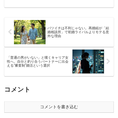
レるのか？元式場支配人が、特典をもら
えなくなるNG行動と審査のからくりを徹
底暴露。確実に高額特典をGETするため
の正しいキャンペーン条件と、一番賢い
エントリー手順を指南します。
バツイチは不利じゃない。再婚組が「結
婚相談所」で初婚ライバルよりモテる意
外な理由
「普通の男がいない」と嘆くキャリア女
性へ。自分と釣り合うパートナーに出会
える”審査制”婚活という選択
コメント
コメントを書き込む