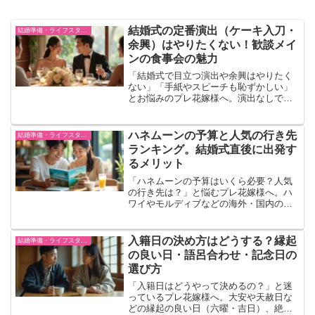
結婚式の定番演出（ケーキ入刀・
結婚準備・ライフスタイル
余興）はやりたくない！歓談メイ
ンの食事会の魅力
「結婚式で目立つ演出や余興はやりたく
ない」「手紙やスピーチも恥ずかしい」
とお悩みのプレ花嫁様へ。演出なしでも
間が持たないという不安は不要！歓談メ
インの食事会でゲストに最高のおもてな
しをする方法を元プロが徹底解説。演出
ハネムーンの予算と人気の行き先
結婚準備・ライフスタイル
不要の少人数婚を圧倒的なコスパで叶え
ランキング。結婚式直後に出発す
る「ルクリアモーレ」の魅力もご紹介し
るメリット
ます。
「ハネムーンの予算はいくら必要？人気
の行き先は？」と悩むプレ花嫁様へ。ハ
ワイやモルディブなどの海外・国内の最
新旅費相場や、会社への休暇申請のタイ
ミングを元プロが徹底解説。さらに、円
安・物価高でも憧れの豪華ハネムーンを
入籍日の決め方はどうする？縁起
結婚準備・ライフスタイル
実現するための「結婚式費用の賢い節約
の良い日・語呂合わせ・記念日の
術（予約サイトの裏ワザ）」を公開しま
選び方
す。
「入籍日はどうやって決めるの？」と迷
っているプレ花嫁様へ。大安や天赦日な
どの縁起の良い日（六曜・吉日）、絶対