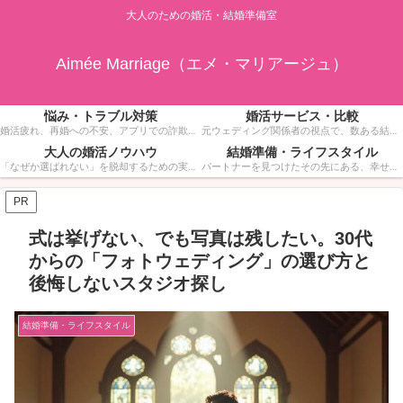
大人のための婚活・結婚準備室
Aimée Marriage（エメ・マリアージュ）
悩み・トラブル対策
婚活サービス・比較
婚活疲れ、再婚への不安、アプリでの詐欺被害、金銭感覚の不一致など。誰にも相談できない婚活の深い悩みに寄り添い、具体的な解決策を提示します。一人で抱え込まず、リスクを回避しながら幸せなゴールを目指すための安全ガイドです。
元ウェディング関係者の視点で、数ある結婚相談所やマッチングアプリの中から「30代・40代が本当に成果を出せるサービス」だけを厳選してレビュー。成婚率、料金の透明性、サポートの質などを徹底比較し、あなたに最適な”戦う場所”選びをサポートします。
大人の婚活ノウハウ
結婚準備・ライフスタイル
「なぜか選ばれない」を脱却するための実践的ノウハウ集。お見合いでの服装・マナーから、相手の心を開く会話術、成婚できるマインドセットまで。若さだけではない、大人の品格と魅力を武器にして「次につながる」婚活を実現しましょう。
パートナーを見つけたその先にある、幸せな未来のために。フォトウェディング（ナシ婚）のスタジオ選びや、少人数結婚式の活用法、指輪選びなど、大人のカップルにふさわしい上質なライフスタイル情報を発信します。
PR
式は挙げない、でも写真は残したい。30代
からの「フォトウェディング」の選び方と
後悔しないスタジオ探し
結婚準備・ライフスタイル