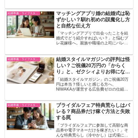
に忘れない人気の語呂合わせ、ふたりの
記念日の選び方を元プロがわかりやすく
解説。入籍後のダンドリやスケジュール
マッチングアプリ婚の結婚式は恥
結婚準備・ライフスタイル
に迷った際に頼れる「ハナユメ」の活用
ずかしい？馴れ初めの誤魔化し方
法もご紹介します
と自然な伝え方
「マッチングアプリで出会ったことを結
婚式でどう紹介すればいい？」と悩むプ
レ花嫁様へ。親族や職場の上司にバレな
い馴れ初めの自然な言い換え方や、プロ
フィールムービーでの上手なごまかし方
を元婚活アドバイザーが徹底解説。アプ
結婚スタイルマガジンの評判は怪
結婚準備・ライフスタイル
リ婚に理解があり、柔軟な演出を一緒に
しい？ご祝儀20万円の「からく
考えてくれる式場を賢く探すプロの裏ワ
り」と、ゼクシィよりお得になる
ザもご紹介します。
条件を徹底解説
「結婚スタイルマガジン」のご祝儀20万
円は本当？怪しいと感じる方へ、
NIWAKAが運営する広告費ゼロの仕組み
を解説。ゼクシィやハナユメと比較した
メリット・デメリット、実際に利用した
人の評判や元プロが検証します。
ブライダルフェア特典荒らしはバ
結婚準備・ライフスタイル
レる？商品券だけ稼ぐ方法と失敗
する罠
「ブライダルフェアに参加して高額な商
品券や電子マネーだけを稼ぎたい！」そ
んな特典荒らし（冷やかし）は式場にバ