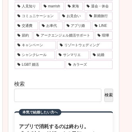
人見知り
marrish
東海
退会・休会
コミュニケーション
お見合い
新婚旅行
交通費
お車代
アプリ婚
LINE
節約
アークエンジェル婚活サポート
喧嘩
キャンペーン
リゾートウェディング
シャンクレール
サンマリエ
結婚
LGBT 婚活
カラーズ
検索
検索
本気で結婚したい方へ
アプリで消耗するのは終わり。