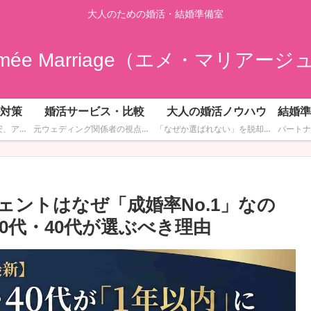
大人のための婚活・結婚準備室
imée Marriage（エメ・マリアージ
対策
婚活サービス・比較
大人の婚活ノウハウ
婚活疲れ、再婚への不安、アプリでの詐欺被害、金銭感覚の不一致など。誰にも相談できない婚活の深い悩みに寄り添い、具体的な解決策を提示します。一人で抱え込まず、リスクを回避しながら幸せなゴールを目指すための安全ガイドです。
元ウェディング関係者の視点で、数ある結婚相談所やマッチングアプリの中から「30代・40代が本当に成果を出せるサービス」だけを厳選してレビュー。成婚率、料金の透明性、サポートの質などを徹底比較し、あなたに最適な”戦う場所”選びをサポートします。
「なぜか選ばれない」を脱却するための実践的ノウハウ集。お見合いでの服装・マナーから、相手の心を開く会話術、成婚できるマインドセットまで。若さだけではない、大人の品格と魅力を武器にして「次につながる」婚活を実現しましょう。
ントはなぜ「成婚率No.1」なの
0代・40代が選ぶべき理由