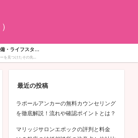
ュ）
結婚準備・ライフスタイル
パートナーを見つけたその先にある、幸せな未来のために。フォトウェディング（ナシ婚）のスタジオ選びや、少人数結婚式の活用法、指輪選びなど、大人のカップルにふさわしい上質なライフスタイル情報を発信します。
最近の投稿
ラポールアンカーの無料カウンセリング
を徹底解説！流れや確認ポイントとは？
マリッジサロンエポックの評判と料金