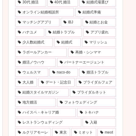
30代 婚活
40代 婚活
結婚式場選び
オンライン結婚相談所
結婚式準備
マッチングアプリ
IBJ
結婚とお金
ハナユメ
結婚トラブル
アプリ疲れ
少人数結婚式
結婚式
マリッシュ
ラポールアンカー
再婚・シンママ
婚活ノウハウ
パートナーエージェント
ウェルスマ
naco-do
婚活トラブル
大人婚
デート・記念日
ブライダルフェア
結婚スタイルマガジン
ブライダルネット
地方婚活
フォトウェディング
ハイスペ・キャリア婚
トキハナ
レストランウェディング
入籍
ルクリアモーレ
東京
ミオット
meot