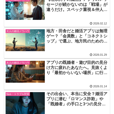
セージが続かないのは「戦場」が
違うだけ。スペック重視＆仲人サ
ポートで”無双”できる理由
2026.02.12
地方・田舎だと婚活アプリは無理
大人の婚活ノウハウ
ゲー？「会員数」と「コネクトシ
ップ」で選ぶ、地方民のための勝
ち抜き婚活術
2026.01.29
アプリの既婚者・遊び目的の見分
大人の婚活ノウハウ
け方に疲れたあなたへ。見抜くよ
り「最初からいない場所」に行く
べき決定的理由
2026.01.14
その出会い、本当に安全？婚活ア
悩み・トラブル対策
プリに潜む「ロマンス詐欺」や
「既婚者」の手口と3つの見分け
方