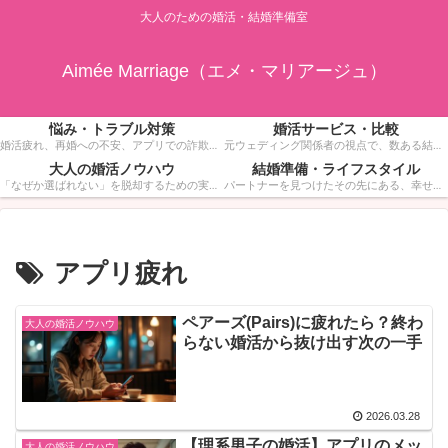
大人のための婚活・結婚準備室
Aimée Marriage（エメ・マリアージュ）
悩み・トラブル対策
婚活サービス・比較
婚活疲れ、再婚への不安、アプリでの詐欺被害、金銭感覚の不一致など。誰にも相談できない婚活の深い悩みに寄り添い、具体的な解決策を提示します。一人で抱え込まず、リスクを回避しながら幸せなゴールを目指すための安全ガイドです。
元ウェディング関係者の視点で、数ある結婚相談所やマッチングアプリの中から「30代・40代が本当に成果を出せるサービス」だけを厳選してレビュー。成婚率、料金の透明性、サポートの質などを徹底比較し、あなたに最適な”戦う場所”選びをサポートします。
大人の婚活ノウハウ
結婚準備・ライフスタイル
「なぜか選ばれない」を脱却するための実践的ノウハウ集。お見合いでの服装・マナーから、相手の心を開く会話術、成婚できるマインドセットまで。若さだけではない、大人の品格と魅力を武器にして「次につながる」婚活を実現しましょう。
パートナーを見つけたその先にある、幸せな未来のために。フォトウェディング（ナシ婚）のスタジオ選びや、少人数結婚式の活用法、指輪選びなど、大人のカップルにふさわしい上質なライフスタイル情報を発信します。
アプリ疲れ
ペアーズ(Pairs)に疲れたら？終わ
大人の婚活ノウハウ
らない婚活から抜け出す次の一手
2026.03.28
【理系男子の婚活】アプリのメッ
大人の婚活ノウハウ